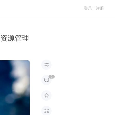
登录
|
注册
er资源管理

2


