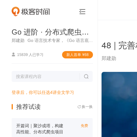
Go 进阶 · 分布式爬虫实战


Go 进阶 · 分布式爬虫实战
郑建勋
Go 语言技术专家，《Go 语言底层原理剖析》作者
48 | 

15839 人已学习
新⼈⾸单
¥
68
郑建勋

登录后，你可以任选4讲全文学习
推荐试读
换一换

开篇词｜聚沙成塔，构建
免费
高性能、分布式爬虫项目