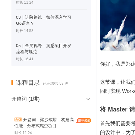
时长 11:24
03｜进阶路线：如何深入学习
Go语言？
时长 14:58
05｜全局视野：洞悉项目开发
流程与规范
时长 16:41
你好，我是郑
课程目录
这节课，让我们继
已完结/共 58 讲
同时实现 Wor

开篇词 (1讲)
将 Master 
开篇词｜聚沙成塔，构建高
首先我们需要考虑
性能、分布式爬虫项目
的设计中，为了
时长 11:24