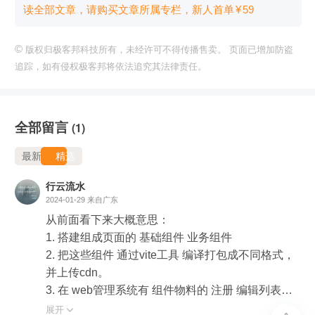
读全部文章，请购买文章所属专栏
，新⼈⾸单
¥
59
©
版权归极客邦科技所有，未经许可不得传播售卖。 页面已增加防盗
追踪，如有侵权极客邦将依法追究其法律责任。
全部留言
(1)
最新
精选
行云流水
2024-01-29
来自广东
从前面看下来大概意思：

1. 搭建组成页面的 基础组件 业务组件

2. 把这些组件 通过vite工具 编译打包成不同格式，
并上传cdn。

3. 在 web管理系统有 组件物料的 注册 编辑列表管
理

展开
