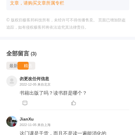
文章，请购买文章所属专栏
©
版权归极客邦科技所有，未经许可不得传播售卖。 页面已增加防盗
追踪，如有侵权极客邦将依法追究其法律责任。
全部留言
(3)
最新
精选
勿更改任何信息
2022-12-05
来自北京
书籍出版了吗？读书群是哪个？


JianXu
2022-11-05
来自上海
这门课是干货，而且不是读一遍能消化的