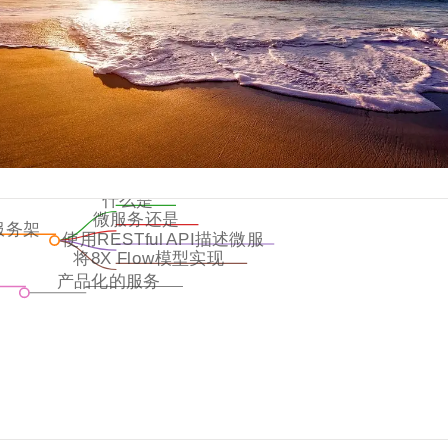
什么是
微服务还是
微服务
服务架
使用RESTful API描述微服
伪微服务
风格
将8X Flow模型实现
务API
为微服务
思
产品化的服务
考
带来的挑战
题