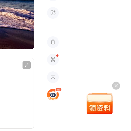




