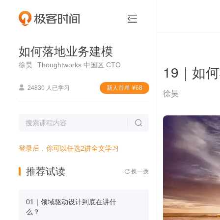
如何落地业务建模


如何落地业务建模
徐昊
Thoughtworks 中国区 CTO
19｜如

24830 人已学习
新⼈⾸单
¥
68
徐昊

登录后，你可以任选2讲全文学习
推荐试读
换一换

01｜领域驱动设计到底在讲什
么？