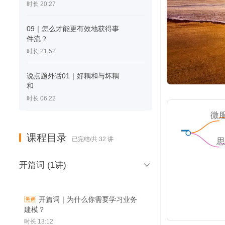
时长 20:27
09｜怎么才能更有效地获得事
件流？
时长 21:52
说点题外话01｜好耦和与坏耦
和
时长 06:22
微
构
课程目录
已完结/共 32 讲

开篇词 (1讲)
开篇词｜为什么你需要学习业务
建模？
时长 13:12