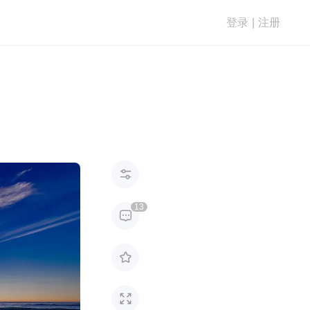
登录
|
注册

13


