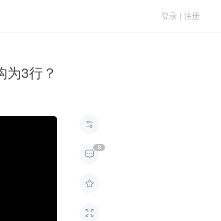
登录
|
注册
构为3行？

8


