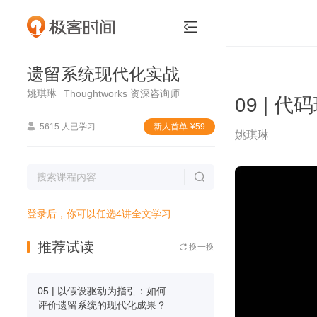
遗留系统现代化实战


遗留系统现代化实战
姚琪琳
Thoughtworks 资深咨询师
09 |

5615 人已学习
新⼈⾸单
¥
59
姚琪琳

登录后，你可以任选4讲全文学习
推荐试读
换一换

05 | 以假设驱动为指引：如何
评价遗留系统的现代化成果？