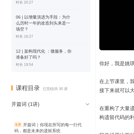
时长 20:27
06 | 以增量演进为手段：为什
么历时一年的改造到头来是一
场空？
时长 16:27
12 | 架构现代化 ：微服务，你
准备好了吗？
你好，我是姚
时长 19:54
在上节课里，
课程目录
已完结/共 30 讲
接下来就可以大

开篇词 (1讲)
在重构了大量
构遗留代码的利
开篇词｜你现在所写的每一行代
码，都是未来的遗留系统