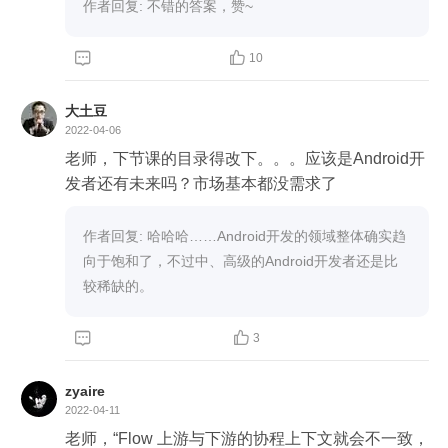
阶的扩展函数，然后在下游collect里实现了带有emit
作者回复: 不错的答案，赞~
的核心类。下游collect触发流程，然后上游的emit驱
动下游的emit。这么设计原因应该是上游的构造


10
器，相对复杂，而且是推迟执行的，需要给开发人
员以足够的灵活性，所以采用了扩展函数的格式，
大土豆
下游接受数据相对固定，而且是同步执行的，采用
2022-04-06
老师，下节课的目录得改下。。。应该是Android开
发者还有未来吗？市场基本都没需求了
作者回复: 哈哈哈……Android开发的领域整体确实趋
向于饱和了，不过中、高级的Android开发者还是比
较稀缺的。


3
zyaire
2022-04-11
老师，“Flow 上游与下游的协程上下文就会不一致，