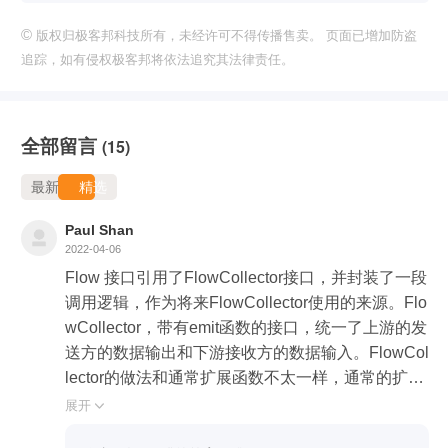
©
版权归极客邦科技所有，未经许可不得传播售卖。 页面已增加防盗
追踪，如有侵权极客邦将依法追究其法律责任。
全部留言
(15)
最新
精选
Paul Shan
2022-04-06
Flow 接口引用了FlowCollector接口，并封装了一段
调用逻辑，作为将来FlowCollector使用的来源。Flo
wCollector，带有emit函数的接口，统一了上游的发
送方的数据输出和下游接收方的数据输入。FlowCol
lector的做法和通常扩展函数不太一样，通常的扩展
函数是先有核心类，然后扩展函数扩充核心类的功
展开

能。FlowCollector是先在上游的构造器里构建了高