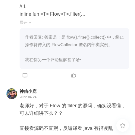
// 1

inline fun <T> Flow<T>.filter(

    crossinline predicate: suspend (T) -> Boolean

展开

): Flow<T> = transform { value ->

    // 8

作者回复: 答案是：是 flow{}.filter{}.collect{} 中，终止
    if (predicate(value)) return@transform emit(value)

操作符传入的 FlowCollector 匿名内部类实例。

}

我在你另一个评论里解答了哈~
// 2

internal inline fun <T, R> Flow<T>.unsafeTransform


(

    crossinline transform: suspend FlowCollector<R
神佑小鹿
>.(value: T) -> Unit

2022-04-24
): Flow<R> = unsafeFlow { 

老师好，对于 Flow 的 fliter 的源码，确实没看懂，
    // 6

可以详细讲下么？？

    collect { value ->


        // 7

直接看源码不直观，反编译看 java 有很凌乱

        return@collect transform(value)
