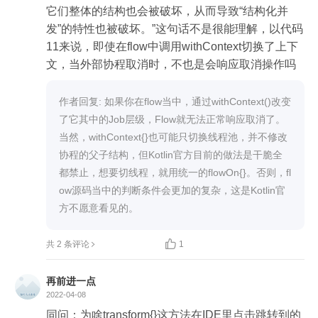
它们整体的结构也会被破坏，从而导致“结构化并
发”的特性也被破坏。”这句话不是很能理解，以代码
11来说，即使在flow中调用withContext切换了上下
文，当外部协程取消时，不也是会响应取消操作吗
作者回复: 如果你在flow当中，通过withContext()改变
了它其中的Job层级，Flow就无法正常响应取消了。
当然，withContext{}也可能只切换线程池，并不修改
协程的父子结构，但Kotlin官方目前的做法是干脆全
都禁止，想要切线程，就用统一的flowOn{}。否则，fl
ow源码当中的判断条件会更加的复杂，这是Kotlin官
方不愿意看见的。

共 2 条评论
1
再前进一点
2022-04-08
同问：为啥transform{}这方法在IDE里点击跳转到的