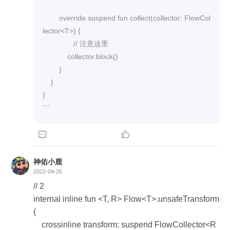
的 FlowCollector。

        override suspend fun collect(collector: FlowCol
但是看逻辑，注释 6 处的 collect 的参数也是个 Flo
lector<T>) {

wCollector 实例，那么 transform 的接受者应该是
               // 注意这里

它？？
            collector.block()

        }

    }

}

```


神佑小鹿
2022-04-26
// 2

internal inline fun <T, R> Flow<T>.unsafeTransform 
(

    crossinline transform: suspend FlowCollector<R