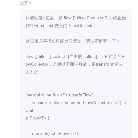
ce crossinline block: suspend FlowCollector<T>.() -
): Flow<R> = unsafeFlow { 

展开

> Unit): Flow<T> {

    // 6

    return object : Flow<T> {

    collect { value ->

作者回复: 答案：是 flow {}.filter {}.collect {} 中终止操
        override suspend fun collect(collector: FlowCol
        // 7

作符号  collect 传入的 FlowCollector。

lector<T>) {

        return@collect transform(value)

            collector.block()

    }

这里用文字描述可能比较费劲，我试着解释一下：

        }

}

    }

flow {}.filter {}.collect {}当中的 collect{} ，它传入的Fl
}
老师，可以解答下么：

owCollector，是通过下面注释处，跟transform建立
关系的。

1、transform 的接受者是哪个实例呢？是 flow {}.filte
r {}.collect {} 中终止操作符号  collect 传入的 FlowC
```

ollector

internal inline fun <T> unsafeFlow(

    crossinline block: suspend FlowCollector<T>.() -> 
还是注释 6 处  collect 传入的 FlowCollector 实例
Unit

呢？

): Flow<T> {

按照逻辑的话，应该是终止操作符号 collect {} 传入
    return object : Flow<T> {
