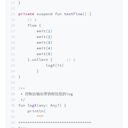
}
private
 suspend fun 
testFlow
()
 {
// 1
    flow {
        emit(
1
)
        emit(
2
)
        emit(
3
)
        emit(
4
)
        emit(
5
)
    }.collect {      
// 2
            logX(it)
        }
}
/**
 * 控制台输出带协程信息的log
 */
fun 
logX
(any: Any?)
 {
    println(
"""
================================