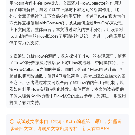
用Kotlin协程中的Flow概念。文章还对FlowCollector的作用进
行了详细解释，阐述了其在上游与下游之间的桥梁作用。此
外，文章还探讨了上下文保护的重要性，阐述了Kotlin官方为何
不允许直接使用withContext{}，以及如何通过flowOn{}来处理
上下文问题。整体而言，本文通过深入的技术分析，让读者对
Kotlin协程中的Flow概念有了更清晰的认识，为进一步的应用提
供了有力的支持。

文章通过分析Flow的源码，深入探讨了其API的实现原理，解释
了Flow的冷数据流特性以及上游Flow构造器、中间操作符、下
游FlowCollector之间的关系。同时，强调了Flow的设计基于挂
起函数和高阶函数，使其API看似简单，实际上建立在强大的基
础之上。读者通过本文可以全面了解Flow的内部工作机制，以
及如何利用Flow实现结构化并发。整体而言，本文为读者提供
了深入理解Kotlin协程中Flow概念的重要参考，为其进一步应用
提供了有力支持。
该试读文章来自《朱涛 · Kotlin编程第一课》，如需阅

读全部文章，请购买文章所属专栏
，新⼈⾸单
¥
59