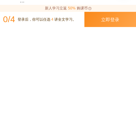
    }

// unsafeTransform

新人学习立返
50%
购课币
展开

}

// 2

0/4
立即登录
登录后，你可以任选
4
讲全文学习。
inline fun <T> Flow<T>.unsafeTransform(

作者回复: 请留意你注释2处的，扩展接收者类型，它
// 3

    crossinline transform: suspend FlowCollector<T
也是Flow。
internal inline fun <T> unsafeFlow(

>.(value: T) -> Unit // FlowCollector.transform

    crossinline block: suspend FlowCollector<T>.() -
): Flow<T> {



> Unit

    return unsafeFlow { 

): Flow<T> {

        // 这里的作用域应该是 FlowCollector，为什么
神佑小鹿
    // 4

可以调用 collect 函数

2022-04-23
    return object : Flow<T> {

        collect(object : FlowCollector<T> { 

难道说是因为 unsafeFlow 创建的是一个匿名内部类
        // 5

            override suspend fun emit(value: T) {

的实例，匿名内部类的实例是持有外部对象 SafeFlo
        override suspend fun collect(collector: FlowCol
                // 7

w 的引用？？？
lector<T>) {

                transform(value)

            collector.block()

            }

作者回复: 是的
        }

        })

    }

        // 6


共 2 条评论
}

//        collect { value ->
