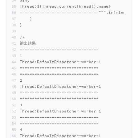
$any
Thread:${Thread.currentThread().name}
================================""".trimIndent()
    )
}
/*
输出结果
================================
1
Thread:DefaultDispatcher-worker-1
================================
================================
2
Thread:DefaultDispatcher-worker-1
================================
================================
3
Thread:DefaultDispatcher-worker-1
================================
================================
4
Thread:DefaultDispatcher-worker-1