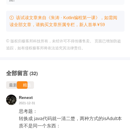
该试读文章来自《朱涛 · Kotlin编程第一课》，如需阅

读全部文章，请购买文章所属专栏
，新⼈⾸单
¥
59
©
版权归极客邦科技所有，未经许可不得传播售卖。 页面已增加防盗
追踪，如有侵权极客邦将依法追究其法律责任。
全部留言
(32)
最新
精选
Renext
2021-12-31
思考题：

转换成 java代码就一清二楚，两种方式的isAdult本
质不是同一个东西：
