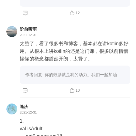
值。

而如果用 getter 的方式则不会有这个问题，因为 get


12
ter 方式会把 isAdult 属性转换成 getter 方法而不是 fi
nal 修饰的属性，每一次调用，isAdult 属性就会动
阶前听雨
态的根据 age 属性来判断返回值。
2021-12-31
太赞了，看了很多书和博客，基本都在讲kotlin多好
用。从根本上讲kotlin的还是这门课，很多以前懵懵
懂懂的概念都豁然开朗，太赞了。
作者回复: 你的鼓励就是我的动力。我们一起加油！


10
逢庆
2021-12-31
1.

val isAdult
