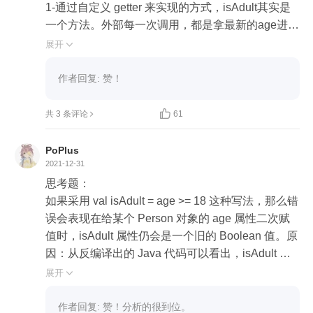
1-通过自定义 getter 来实现的方式，isAdult其实是
一个方法。外部每一次调用，都是拿最新的age进行
计算，所以age的值有变动，isAdult()的结果是最新
展开

的。

2- val isAdult = age >= 18 这种方式，isAdault是一
作者回复: 赞！
个final变量，只会在对象新建时，在构造方法中，
根据age的值赋值一次。所以，之后age的值如果有

共 3 条评论
61
变动，isAdault值是永远不变的。

PoPlus
2021-12-31
思考题：

如果采用 val isAdult = age >= 18 这种写法，那么错
误会表现在给某个 Person 对象的 age 属性二次赋
值时，isAdult 属性仍会是一个旧的 Boolean 值。原
因：从反编译出的 Java 代码可以看出，isAdult 属
性会被转换成一个 final 修饰的 Java 属性且在构造
展开

方法里赋好值了，那么意味着即使 age 属性后期修
改一万遍，isAdult 属性也只会是它原来的那个初始
作者回复: 赞！分析的很到位。