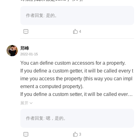
作者回复: 是的。


4
郑峰
2022-01-15
You can define custom accessors for a property. 

If you define a custom getter, it will be called every t
ime you access the property (this way you can impl
ement a computed property). 

If you define a custom setter, it will be called every ti

me you assign a value to the property, except its init
展开

ialization.
作者回复: 嗯，是的。


3