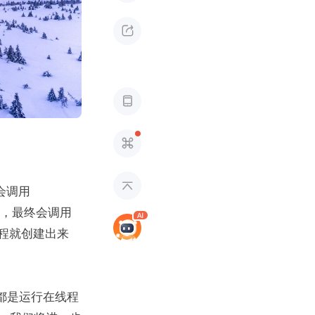




会调用 
ted()，最终会调用
，协程就创建出来
终都是运行在线程