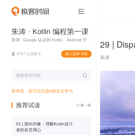
朱涛 · Kotlin 编程第一课


朱涛 · Kotlin 编程第一课
朱涛
Google 认证的 Kotlin、Android 开发者专家，博客“Kotlin Jetpack 实战”作者
29 | D

6717 人已学习
新⼈⾸单
¥
59
朱涛

登录后，你可以任选4讲全文学习
推荐试读
换一换

02 | 面向对象：理解Kotlin设计
者的良苦用心