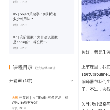
时长 21:35
05 | object关键字：你到底有
多少种用法？
时长 25:02
07 | 高阶函数：为什么说函数
是Kotlin的“一等公民”？
时长 23:08
你好，我是朱涛。今
课程目录
上节课里，我们分析
已完结/共 50 讲
startCorouti

开篇词 (1讲)
编译器帮我们生成 
了。不过，协
开篇词 | 入门Kotlin有多容易，精
通Kotlin就有多难
另外我们也都知
时长 19:56