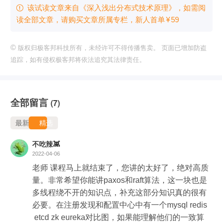
该试读文章来自《深入浅出分布式技术原理》，如需阅

读全部文章，请购买文章所属专栏
，新⼈⾸单
¥
59
©
版权归极客邦科技所有，未经许可不得传播售卖。 页面已增加防盗
追踪，如有侵权极客邦将依法追究其法律责任。
全部留言
(7)
最新
精选
不吃辣👾
2022-04-06
老师 课程马上就结束了，您讲的太好了，绝对高质
量。非常希望你能讲paxos和raft算法，这一块也是
多线程绕不开的知识点，补充这部分知识真的很有
必要。在注册发现和配置中心中有一个mysql redis
 etcd zk eureka对比图，如果能理解他们的一致算