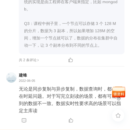
点读取数据？需要一个独立于这些主、从副本节点
统的实现是由工程师在客户端来指定，比如 mongod
的调度器吗？另外，对于细粒度副本方案，更为复
b。

杂，也需要一个独立的调度器吗？

Q3：细粒度方案中，新数据会创建新数据块并增加
Q3：课程中例子里，一个节点可以存储 3 个 128 M
机器吗？

的分片，数据为 3 副本，所以如果增加 128M 的空
文中的示例中，数据集为4*128M，占满了四台机
间，增加一个节点就可以了，数据的分布在集群中自
器。那么，此时有新的数据后，怎么处理？因为机
动一下，让 3 个副本分布到不同的节点上。
器已经占满，需要增加机器；其次，创建一个新的1
28M数据块，将此数据块存到新的机器上。是这样

共 2 条评论
吗？

（文中的例子，副本数为3，至少增加3台机器）。
建锋
2022-06-05
无论是同步复制与异步复制，数据查询时，都会存
在时延问题。对于写完立刻读的场景，都有可能读
到的数据不一致。数据实时性要求高的场景可以指
定主库读


