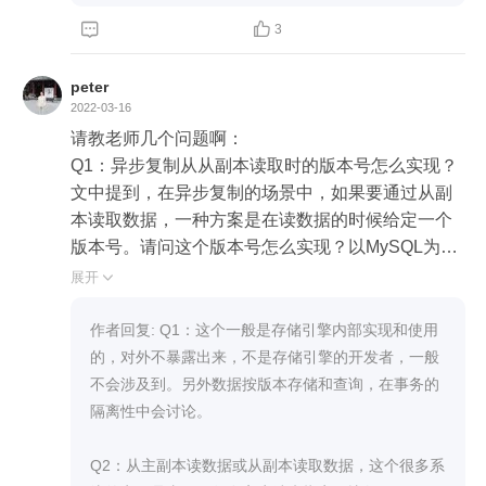


3
peter
2022-03-16
请教老师几个问题啊：

Q1：异步复制从从副本读取时的版本号怎么实现？

文中提到，在异步复制的场景中，如果要通过从副
本读取数据，一种方案是在读数据的时候给定一个
版本号。请问这个版本号怎么实现？以MySQL为
例，是每一个字段加版本号吗？好像不行。那是给
展开

每一行加版本号？如果是每一行加版本号，数据库
中会存在多行不同版本号的数据吗？（对于一行数
作者回复: Q1：这个一般是存储引擎内部实现和使用
据，只要一个字段变化，就增加一行，用新的版本
的，对外不暴露出来，不是存储引擎的开发者，一般
号标识）

不会涉及到。另外数据按版本存储和查询，在事务的
Q2：多副本节点时，需要一个独立的调度器吗？

隔离性中会讨论。

有主副本和多个从副本，可以从任意一个节点读取
数据，那么，对于一次读请求，怎么决定从哪个节
Q2：从主副本读数据或从副本读取数据，这个很多系