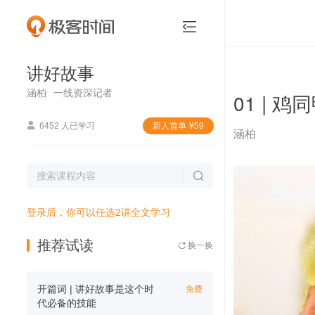
讲好故事


讲好故事
涵柏
一线资深记者
01 |

6452 人已学习
新⼈⾸单
¥
59
涵柏

登录后，你可以任选2讲全文学习
推荐试读
换一换

开篇词 | 讲好故事是这个时
免费
代必备的技能