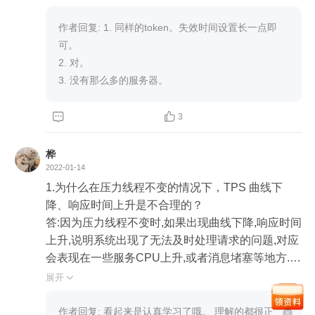
资源如下所示"，这里为什么是数据库的资源？应该
就是全局监控的结果吧

作者回复: 1. 同样的token。失效时间设置长一点即
可。 

2. 对。 

3、文中：”我们在前面提到，在拆分响应时间的过
3. 没有那么多的服务器。
程中，发现是 Order 服务消耗的时间多。而 Order
 服务又是当前这个场景中最需要资源的应用，那我


3
们就先把 Auth、Portal 之类的服务移走。“移到其它
worker？这些是不是物理机资源不足造成的？为什
桦
么不能一个服务就在一个worker上？

2022-01-14
1.为什么在压力线程不变的情况下，TPS 曲线下
谢谢老师
降、响应时间上升是不合理的？

答:因为压力线程不变时,如果出现曲线下降,响应时间
上升,说明系统出现了无法及时处理请求的问题,对应
会表现在一些服务CPU上升,或者消息堵塞等地方.

2.当资源使用过于集中的时候，如何定位 Pod 相互
展开

之间的影响？你有没有和这节课讲的不一样的招？

答:a.将服务分别移出 b.分别针对不同的服务进行压
作者回复: 看起来是认真学习了哦。 理解的都很正