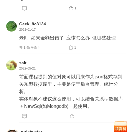
不同意。



1
3、还是用关系型数据库，把各个业务共有的字段单
Geek_9c3134
独出来，然后把变化的部分用Json序列化，然后保
2021-01-17
存在一个大字段中。

老师  如果金额出错了  应该怎么办  做哪些处理

共 1 条评论
1
但是实施的时候，大家都习惯了关系数据库，最后
使用了方案1。

salt
2022-05-21
其实觉得在不改变数据库的前提下，第三个方法是
前面课程提到的值对象可以用来作为json格式存到
最好的，但确实是如果用某个json字段去查询，效
关系型数据库里，主要是便于后台管理、统计分
率会很低，只能用like，而且也没有办法建立索引。
析。

实体对象不建议这么使用，可以结合关系型数据库 
 + NewSql(如Mongodb)一起使用。


quietwater