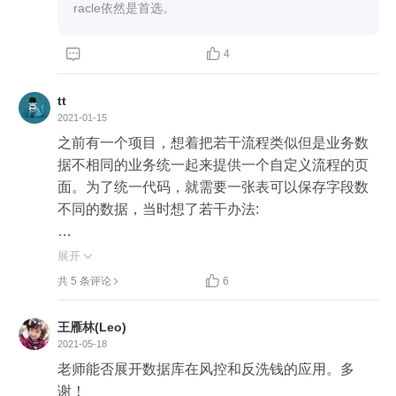
racle依然是首选。


4
tt
2021-01-15
之前有一个项目，想着把若干流程类似但是业务数
据不相同的业务统一起来提供一个自定义流程的页
面。为了统一代码，就需要一张表可以保存字段数
不同的数据，当时想了若干办法:

1.使用关系型数据库。因为每个表的Schema一旦定
展开

义就不变了，所以只好与定义足够多的扩展字段，

共 5 条评论
6
然后在另外一个地方存储这些字段的含义，这样展
示在页面上的时候人是可以知道数据整体的意义
王雁林(Leo)
的。

2021-05-18
老师能否展开数据库在风控和反洗钱的应用。多
2、采用文档数据库。但是之前没有人用过，领导也
谢！