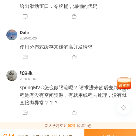
给出滑动窗口，令牌桶，漏桶的代码


Dale
2020-01-20
使用分布式缓存来缓解高并发请求


张先生
2020-01-07
springMVC怎么做限流呢？ 请求进来然后去判断线
程池有没有空闲资源，有就用线程去处理，没有就
直接抛异常？？？



新人学习立返
50%
购课币