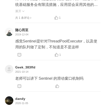
统基础服务会有限流措施，应用层会采用其他的方
式，当然，秒杀抢购的场景因为货物有限，也是需
展开

要的。


共 1 条评论
1
限流的核心作用是为了保护系统的可用性，防止系
统资源耗尽导致系统不可用。反过来，如果系统资
随心而至
源是充足的，也就不用限流啦！这就需要流量评
2019-12-04
估、压测、扩容、全链路压测了，另外，实际工作
感觉Sentinel是针对ThreadPoolExecutor，以及使
中常常使用降日志、降级服务的方式来保证系统的
用的队列做了定制，不知道是不是这样
可用性。


1
Geek_383ffd
2021-10-14
老师可以讲下 Sentinel 的滑动窗口机制吗


dandy
2020-11-05