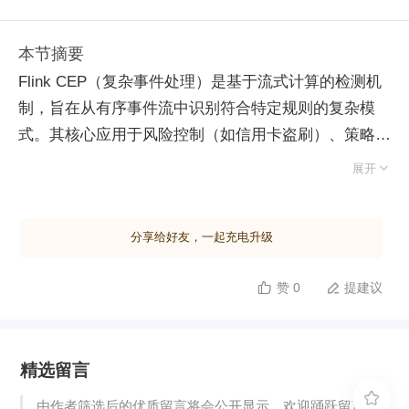
本节摘要
Flink CEP（复杂事件处理）是基于流式计算的检测机
制，旨在从有序事件流中识别符合特定规则的复杂模
式。其核心应用于风险控制（如信用卡盗刷）、策略营
销及运维监控等场景。CEP 通过 Pattern API 定义事件

展开
规则，支持个体模式、组合模式（模式序列）及模式组
三种层级。在模式定义中，可利用量词控制匹配次数，
分享给好友，一起充电升级
并通过 next（严格邻近）、followedBy（宽松邻近）和
followedByAny（非确定宽松）指定事件间的时序关
赞 0
提建议


系，同时支持时间约束与否定条件。开发流程涵盖创建
数据流、定义模式、应用检测及筛选结果四个步骤。以
用户登录 IP 突变检测为例，传统 State 编程需手动维
精选留言
护状态列表、排序并比对相邻元素，逻辑繁琐；而
CEP 能直接声明"IP 变化”的模式序列，自动匹配满足

由作者筛选后的优质留言将会公开显示，欢迎踊跃留言。