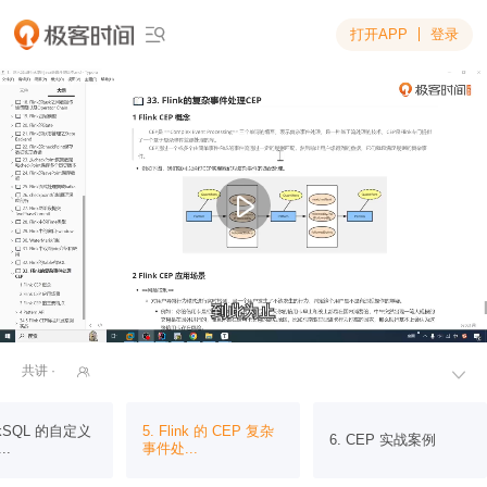
打开APP
登录

到此为止
到此为止
共讲 ·


inkSQL 的自定义
5. Flink 的 CEP 复杂
6. CEP 实战案例
..
事件处...