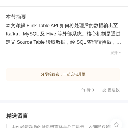
本节摘要
本文详解 Flink Table API 如何将处理后的数据输出至
Kafka、MySQL 及 Hive 等外部系统。核心机制是通过
定义 Source Table 读取数据，经 SQL 查询转换后，利
用 executeInsert 或 SQL 语句写入 Sink Table。 在

展开
Kafka 输出场景中，需创建临时表并指定 connector 为
kafka，配置 topic、bootstrap.servers 及数据格式（如
分享给好友，一起充电升级
JSON）。支持通过 topic-pattern 动态发现新主题，并
借助 Checkpoint 与 sink.delivery-guarantee 参数实现
赞 0
提建议


Exactly-Once 语义保证，下游隔离级别需设为读已提
交。 针对 MySQL 输出，连接器选用 jdbc。定义 Sink
表时需明确字段类型、主键及数据库连接信息。典型应
精选留言
用是将源表数据按特定字段分组聚合（如 count），将
统计结果写入目标表，实现数据清洗与汇总落地。 对

由作者筛选后的优质留言将会公开显示，欢迎踊跃留言。