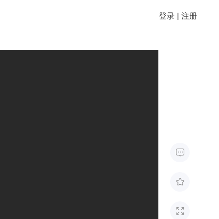
登录
|
注册


