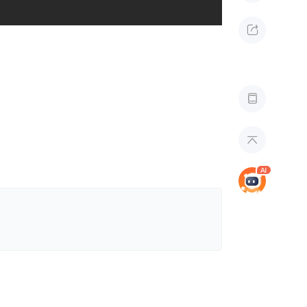


