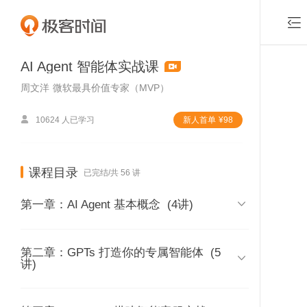

AI Agent 智能体实战课
周文洋
微软最具价值专家（MVP）

10624 人已学习
新⼈⾸单
¥
98
课程目录
已完结/共 56 讲

第一章：AI Agent 基本概念
(4讲)
第二章：GPTs 打造你的专属智能体
01｜人工智能的发展阶段
(5

讲)
时长 05:15
付费课程
02｜什么是Agent？