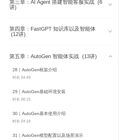
第三章：AI Agent 搭建智能客服实战
05｜了解GPTs
(6

时长 04:10
讲)
时长 01:41
03｜零基础搭建第一个智能体：语音
06｜GPTs智能体案例解析：小
汇报小秘书
第四章：FastGPT 知识库以及智能体
10｜智能客服Agent：实战演示
红书文案、流程图设计与编辑

时长 08:16
(12讲)
25｜FastGPT接入云
26｜FastGPT接入本地
27｜Fast
时长 07:00
时长 05:03
端：Azure + ChatGLM
大模型：ChatGLM3
大模型：详
04｜零基础搭建第二个智能体：抖音
11｜智能客服Agent：整体设计流程解
07｜GPTs智能体案例解析：数据分析
热点短视频文案助理
16｜FastGPT介绍

第五章：AutoGen 智能体实战
(13讲)
析
时长 05:27
时长 07:44
时长 06:23
时长 05:26
28｜AutoGen框架介绍
08｜案例演示：打造一个集成国内上
17｜FastGPT创建知识库详解
时长 04:49
12｜智能客服Agent：后端解析
百款工具的GPTs
时长 08:21
（Assistants API）
时长 03:33
29｜AutoGen基础环境安装
时长 05:56
18｜FastGPT知识库应用配置详解
时长 06:15
09｜详细配置：打造一个集成国内上
时长 03:54
13｜智能客服Agent：工作流配置
百款工具的GPTs
30｜AutoGen基本使用介绍
时长 08:48
时长 08:11
19｜FastGPT测试并发布应用
时长 04:18
时长 05:58
14｜智能客服Agent：后端配置
31｜AutoGen模型配置以及场景演示
时长 09:38