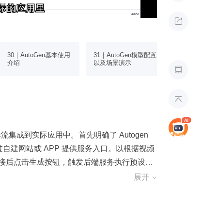
际的应用里
际的应用里

30｜AutoGen基本使用
31｜AutoGen模型配置
32｜AutoG
介绍
以及场景演示
义技能


工作流集成到实际应用中。首先明确了 Autogen
用需通过自建网站或 APP 提供服务入口。以根据视频
接后点击生成按钮，触发后端服务执行预设工
的文章。实现过程中，关键在于利用 write
展开

ON 文件和 Autogen Studio 包驱动整个流
接口完成任务的全过程，验证了该方案的可行