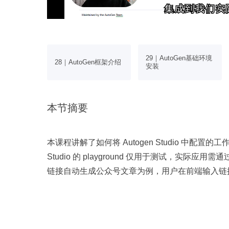
集成到我们实
集成到我们实
GPT接入本地
29｜AutoGen基础环境
28｜AutoGen框架介绍
细配置
安装
本节摘要
本课程讲解了如何将 Autogen Studio 中配置的
Studio 的 playground 仅用于测试，实际应
链接自动生成公众号文章为例，用户在前端输入链
作流，包括创建字幕、处理文本等步骤，最终返回生成
workflow.json 文件导出配置信息，并通过导入此 JS
程。演示环节展示了从启动服务端到前端调用后端
性与实用性。