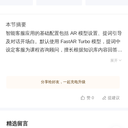
本节摘要
智能客服应用的基础配置包括 AR 模型设置、提词引导
及对话开场白。默认使用 FastAR Turbo 模型，提词中
设定客服为课程咨询顾问，擅长根据知识库内容回答学
员需求规划相关问题，并强调不直接报价而是收集潜在

展开
客户信息。对话开场白设计为问候并提供常见问题选项
以引导用户提问。通过预先设定的知识库，客服能够准
分享给好友，一起充电升级
确回应关于课程特色和形式的询问；对于涉及费用的问
题，则引导用户提供联系方式以便后续跟进。最后，通
赞 0
提建议


过高级编排功能将收集到的联系信息提交至数据库或在
线表格，确保销售团队可以及时跟进潜在客户。
精选留言