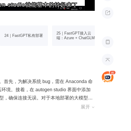
n studio就能基本的转起来了
n studio就能基本的转起来了

25｜FastGPT接入云
26｜FastG
24｜FastGPT私有部署
端：Azure + ChatGLM
大模型：Chat


程。首先，为解决系统 bug，需在 Anaconda 命
境。接着，在 autogen studio 界面中添加
enAI 模型，确保连接无误。对于本地部署的大模型，
workflow 以使用新模型。验证时，通过创建绘
展开

nt 与用户代理协同工作，自动处理任务中的错误如缺
ent 在无需人工干预下实现持续反馈与优化的