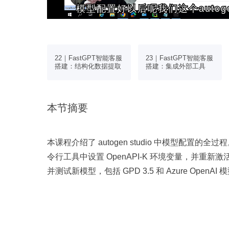
模型配置好以后呢我们这个autoge
模型配置好以后呢我们这个autoge
GPT智能客服
22｜FastGPT智能客服
23｜FastGPT智能客服
配置
搭建：结构化数据提取
搭建：集成外部工具
本节摘要
本课程介绍了 autogen studio 中模型配置的全过
令行工具中设置 OpenAPI-K 环境变量，并重新激活环
并测试新模型，包括 GPD 3.5 和 Azure Op
后续将讲解如何链接。配置完成后，调整 agent 和 
画任务观察系统反应，发现 primary assista
少库文件，最终生成可用结果。这一过程展示了 ag
能力。