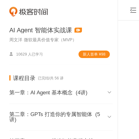

AI Agent 智能体实战课
周文洋
微软最具价值专家（MVP）

10629 人已学习
新⼈⾸单
¥
98
课程目录
已完结/共 56 讲

第一章：AI Agent 基本概念
(4讲)
第二章：GPTs 打造你的专属智能体
01｜人工智能的发展阶段
(5

讲)
时长 05:15
付费课程
02｜什么是Agent？