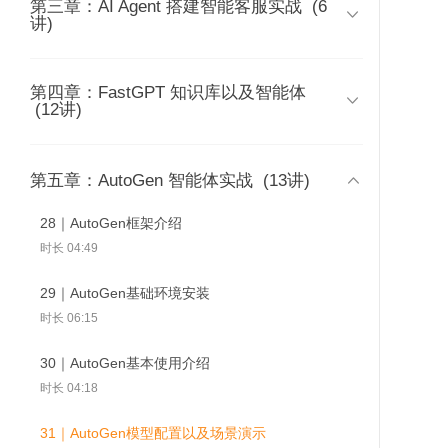
第三章：AI Agent 搭建智能客服实战
05｜了解GPTs
(6

时长 04:10
讲)
时长 01:41
03｜零基础搭建第一个智能体：语音
06｜GPTs智能体案例解析：小
汇报小秘书
第四章：FastGPT 知识库以及智能体
10｜智能客服Agent：实战演示
红书文案、流程图设计与编辑

时长 08:16
(12讲)
19｜FastGPT测试并发
20｜FastGPT智能客服
21｜Fast
时长 07:00
时长 05:03
布应用
搭建：高级编排介绍
搭建：基础
04｜零基础搭建第二个智能体：抖音
11｜智能客服Agent：整体设计流程解
07｜GPTs智能体案例解析：数据分析
热点短视频文案助理
16｜FastGPT介绍

第五章：AutoGen 智能体实战
(13讲)
析
时长 05:27
时长 07:44
时长 06:23
时长 05:26
28｜AutoGen框架介绍
08｜案例演示：打造一个集成国内上
17｜FastGPT创建知识库详解
时长 04:49
12｜智能客服Agent：后端解析
百款工具的GPTs
时长 08:21
（Assistants API）
时长 03:33
29｜AutoGen基础环境安装
时长 05:56
18｜FastGPT知识库应用配置详解
时长 06:15
09｜详细配置：打造一个集成国内上
时长 03:54
13｜智能客服Agent：工作流配置
百款工具的GPTs
30｜AutoGen基本使用介绍
时长 08:48
时长 08:11
19｜FastGPT测试并发布应用
时长 04:18
时长 05:58
14｜智能客服Agent：后端配置
31｜AutoGen模型配置以及场景演示
时长 09:38