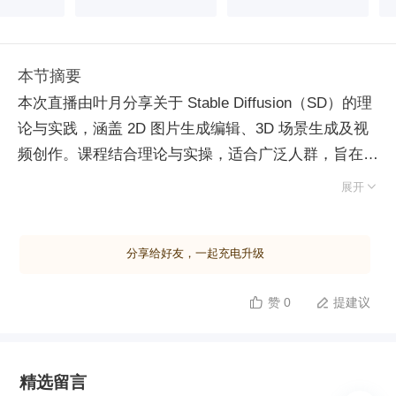
本节摘要
本次直播由叶月分享关于 Stable Diffusion（SD）的理
论与实践，涵盖 2D 图片生成编辑、3D 场景生成及视
频创作。课程结合理论与实操，适合广泛人群，旨在帮
助参与者理解并应用 AI 创意技术。首先介绍了生成式

展开
AI 的基本原理，如 DDPM，并详细剖析了 SD 模型结
构及其关键组件，如 CLIP 和 Attention 机制。接着演
分享给好友，一起充电升级
示了如何利用 SD 进行图像编辑，包括背景替换、风格
转换等。此外，还探讨了基于 SD 的 3D 物体生成及场
赞 0
提建议


景创建方法，以及如何在 Blender 等软件中使用这些
3D 资产。视频生成方面，对比了不同方法的效果，强
调了数据量对模型性能的影响。最后讨论了多模态大模
精选留言
型的发展趋势，指出数据与算法的重要性，并回答了观