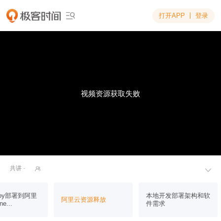
打开APP
登录

视频资源获取失败
共讲 ·


fjoy部署到阿里
本地开发部署架构和软
阿里云资源释放
e...
件需求