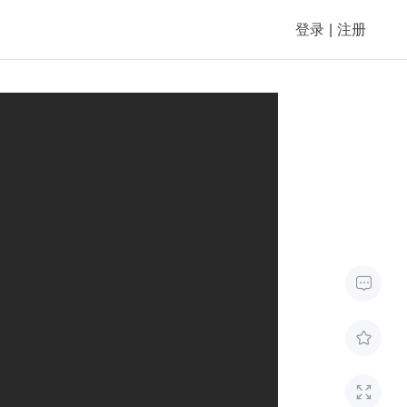
登录
|
注册


