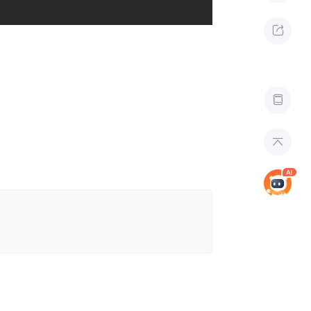


