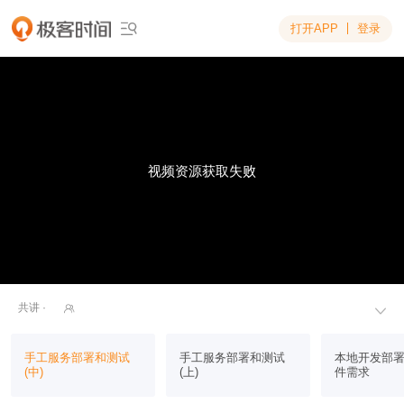
打开APP
登录

视频资源获取失败
共讲 ·


手工服务部署和测试
手工服务部署和测试
本地开发部
(中)
(上)
件需求