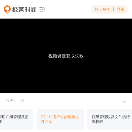
打开APP
登录

视频资源获取失败
共讲 ·


和用户组管理及密
用户和用户组的配置文
权限管理以及文件的特
理
件介绍
殊权限