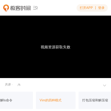
打开APP
登录

视频资源获取失败
共讲 ·


解ls命令
Vim的四种模式
打包压缩和解压缩