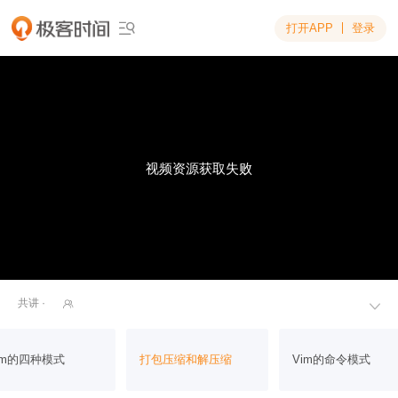
打开APP
登录

视频资源获取失败
共讲 ·


im的四种模式
打包压缩和解压缩
Vim的命令模式