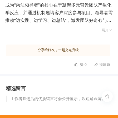
成为“乘法领导者”的核心在于凝聚多元背景团队产生化
学反应，并通过机制邀请客户深度参与项目。领导者需
推动“边实践、边学习、边总结”，激发团队好奇心与创
新勇气，营造安全环境鼓励畅所欲言。除结构化思维

展开
外，更应创造时空条件支持非结构化行动，以突破常规
解决难题。 项目经理需灵活扮演四种专业角色：作为
分享给好友，一起充电升级
教练通过提问引导团队自寻方案；作为心理咨询师挖掘
问题根源；作为教师直接指出对错；作为咨询顾问提供
赞 0
提建议


具体解决路径。面对下属请示，若其已知答案却推诿责
任，领导者应拒绝直接给方案以规避责任转移；若其确
实不知，除给予指导外，更应采用教练式提问培养其独
精选留言
立思考能力。 推荐运用十个关键问题进行辅导：明确
目标与现状、盘点资源与挑战、回顾过往经验、确定首

由作者筛选后的优质留言将会公开显示，欢迎踊跃留言。
要任务、构思可行方案、制定行动计划、确认支持需求
及约定复盘时间。此外，必须建立深度复盘机制，借鉴