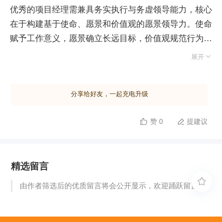
优秀的项目经理需兼具务实执行与务虚领导能力，核心
在于构建基于使命、愿景和价值观的愿景领导力。使命
赋予工作意义，愿景确立长远目标，价值观规范行为准
则，三者共同激发团队内在激情，超越单纯物质激励。

展开
愿景领导力的战略价值在于聚焦能量。心理学实验表
明，明确的目标能引导注意力过滤干扰。成功可表述
分享给好友，一起充电升级
为“能力减干扰”，在个人能力恒定的前提下，清晰的项
目目标是减少干扰、提升成功率的关键。因此，项目经
赞 0
提建议


理必须避免过早陷入具体计划，而应优先向团队阐明项
目存在的目的、意义及量化愿景。 实施愿景领导力需
落实五个维度：首先，清晰界定项目的目的与目标；其
精选留言
次，阐释行业驱动力与业务背景；再次，对标行业标准
与标杆企业；最后，深度洞察客户战略层面的业务需

由作者筛选后的优质留言将会公开显示，欢迎踊跃留言。
求。项目经理应贯彻二八法则，跳出执行细节，从战略
高度引领团队，确保项目在资源有限的情况下始终对准