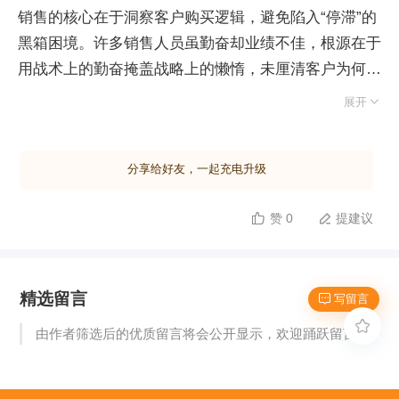
销售的核心在于洞察客户购买逻辑，避免陷入“停滞”的
黑箱困境。许多销售人员虽勤奋却业绩不佳，根源在于
用战术上的勤奋掩盖战略上的懒惰，未厘清客户为何购
买。客户决策遵循三层思维漏斗：首先是认知型思维，

展开
即感知痛点并形成购买动机；其次是发散型思维，收集
信息以确立采购标准；最后是收敛型思维，在既定标准
分享给好友，一起充电升级
下优选品牌并做出决策。高价商品的决策过程尤为漫
长，需完整经历此三阶段。然而，传统销售逻辑往往本
赞 0
提建议


末倒置，一上来就强行推销产品优势或催促成交，试图
直接跨越至客户的收敛型思维阶段。这种无视客户认知
现状的做法，不仅引发客户恐慌与不信任，更导致销售
精选留言
资源浪费在无效沟通上。正确的销售策略应顺势而为，
 写留言
严格对齐客户的思维路径：在认知阶段投入最多时间帮

由作者筛选后的优质留言将会公开显示，欢迎踊跃留言。
助客户明确问题与动机，在发散阶段协助其建立标准，
最终引导其自然进入决策环节。只有尊重并顺应这一底