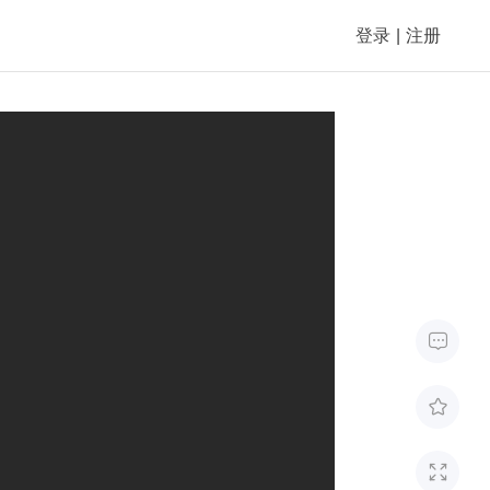
登录
|
注册


