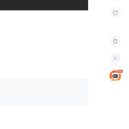


