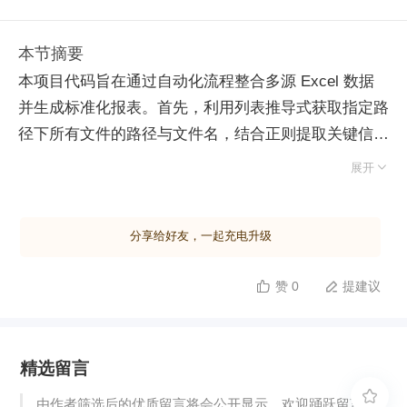
本节摘要
本项目代码旨在通过自动化流程整合多源 Excel 数据
并生成标准化报表。首先，利用列表推导式获取指定路
径下所有文件的路径与文件名，结合正则提取关键信息
构建元组序列。通过循环读取序列，将各文件数据

展开
以“文件名 - 数据框”键值对形式存入字典，实现批量加
载。为解决数据优先级问题，将字典转换为 Series，
分享给好友，一起充电升级
依据预设顺序对索引排序后重建字典，确保高优先级数
据居前。接着，读取模板文件并转化为布尔型数据框，
赞 0
提建议


利用 any 函数定位有效列索引，同时校验模板行索引
数量以确保格式规范。核心筛选阶段，遍历排序后的数
据字典，使用 isin 方法比对源数据行索引与模板索
精选留言
引，提取匹配行存入列表；每次筛选后即时更新模板索
引集合，剔除已用项以避免重复匹配。最后，合并所有

由作者筛选后的优质留言将会公开显示，欢迎踊跃留言。