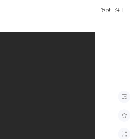
登录
|
注册


