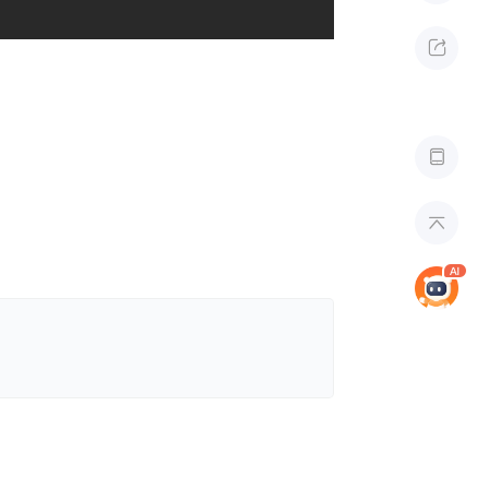


