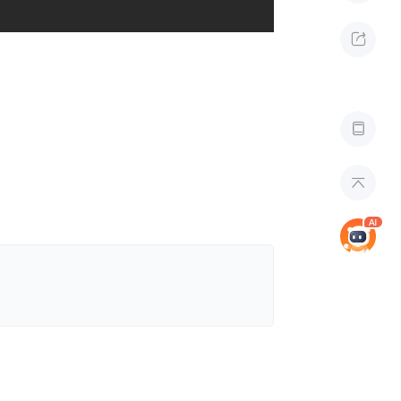


