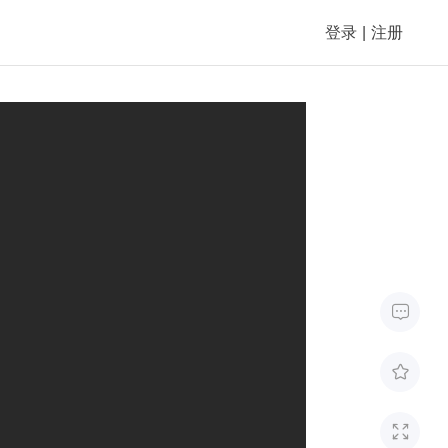
登录
|
注册


