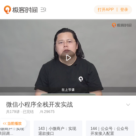
打开APP
登录

微信小程序全栈开发实战

共179讲 · 已完结
29675

小微商户：实现
143｜小微商户：实现
144｜公众号：公众号
回调...
退款接口
开发接入配置