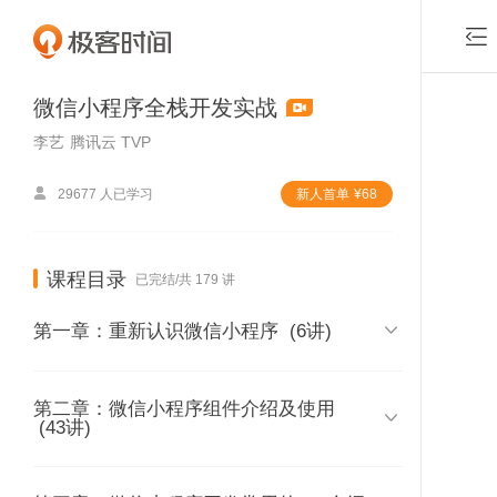

微信小程序全栈开发实战
李艺
腾讯云 TVP

29677 人已学习
新⼈⾸单
¥
68
课程目录
已完结/共 179 讲

第一章：重新认识微信小程序
(6讲)
第二章：微信小程序组件介绍及使用
01 | 课程介绍

(43讲)
时长 16:41
02 | 内容综述