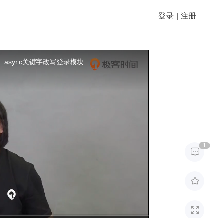
登录
|
注册
it、async关键字改写登录模块
1


