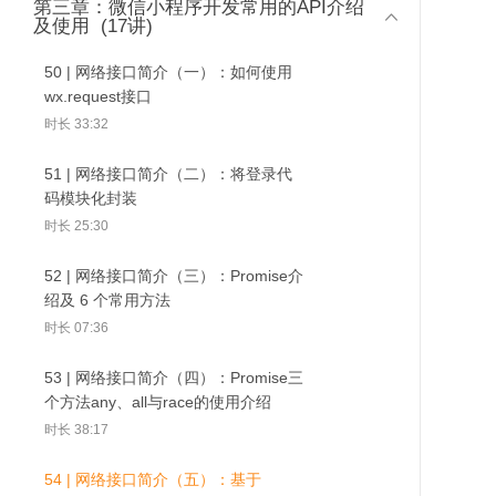
第三章：微信小程序开发常用的API介绍
07 | icon组件：关于图标的4个实现方

时长 07:15
及使用
(17讲)
案
时长 15:24
03 | 小程序的特点及开发能力
50 | 网络接口简介（一）：如何使用
时长 07:50
wx.request接口
08 | progress组件：如何自定义实现
50 | 网络接口简介
51 | 网络接口简介
52 | 网络接口
时长 33:32
一个环形进度条？
（一）：如何使用
（二）：将登录代码模
（三）：Promi
04 | 新的一年，微信小程序开放
wx.request接口
块化封装
及 6 个常用方
时长 22:57
了哪些新功能？
51 | 网络接口简介（二）：将登录代
时长 07:50
码模块化封装
09 | rich-text组件：如何单击预览rich-
时长 25:30
text中的图片并保存？
05 | 小程序运行机制简介：从零
时长 21:20
构建一个Web App需要做哪些事情？
52 | 网络接口简介（三）：Promise介
时长 18:19
绍及 6 个常用方法
10 | view容器组件及Flex布局
时长 07:36
（一）：学习容器组件view及其重要
06 | 开发环境配置：创建你的第一个
属性
小程序项目
53 | 网络接口简介（四）：Promise三
时长 19:41
时长 15:58
个方法any、all与race的使用介绍
时长 38:17
11 | view容器组件及Flex布局（二）：
介绍flex布局中常用的样式及样式值
54 | 网络接口简介（五）：基于
时长 12:15