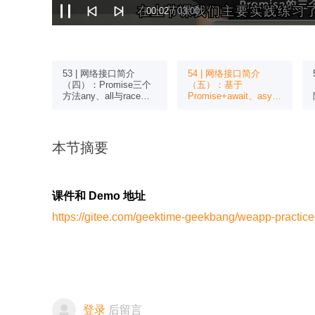
在上节课我们主要实践练习了p
在上节课我们主要实践练习了p
00:02
/ 03:00
简介
53 | 网络接口简介
54 | 网络接口简介
se介绍
（四）：Promise三个
（五）：基于
法
方法any、all与race的
Promise+await、async
使用介绍
关键字改写登录模块
本节摘要
课件和 Demo 地址
https://gitee.com/geektime-geekbang/weapp-practice
登录
后留言