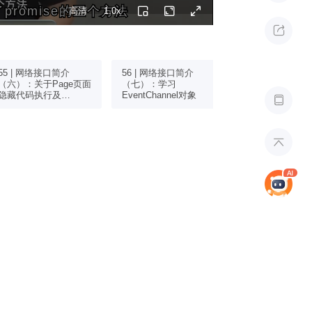
romise的三个方法
romise的三个方法
高清
1.0x

55 | 网络接口简介
56 | 网络接口简介
57 | 网络接口简
（六）：关于Page页面
（七）：学习
（八）：观察者
隐藏代码执行及
EventChannel对象
绍及Event模块

Promise对象的catch处
理的补充
