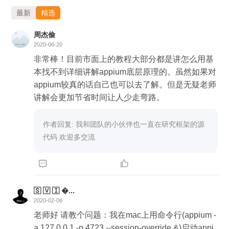
最新
精选
周杰偷
2020-06-20
非常棒！目前市面上的教程大部分都是讲怎么用基
本找不到详细讲解appium底层原理的。虽然如果对
appium较真的话自己也可以去了解。但是无疑老师
讲解会更加节省时间让人少走弯路。
作者回复: 我和团队的小伙伴也一直在研究框架的源
代码 欢迎多交流


🇸 🇻 🇮 ...
2020-02-06
老师好 请教个问题：我在mac上用命令行(appium -
a 127.0.0.1 -p 4723 --session-override &)启动appi