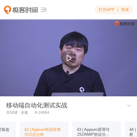
打开APP
登录

移动端自动化测试实战

共59讲 · 全集
24694

e封装改
42 | Appium错误排查
43 | Appium原理与
44 
与日志分析
JSONWP协议分...
析