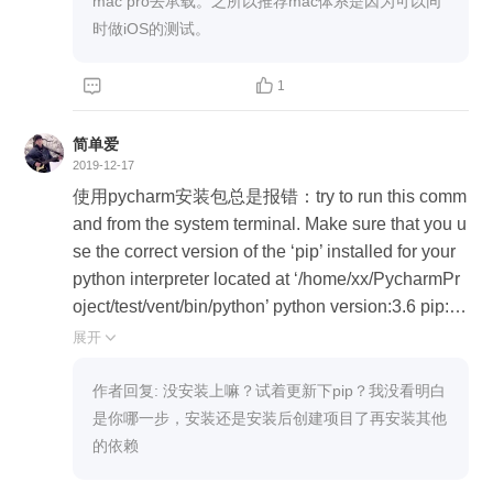
mac pro去承载。之所以推荐mac体系是因为可以同
时做iOS的测试。


1
简单爱
2019-12-17
使用pycharm安装包总是报错：try to run this comm
and from the system terminal. Make sure that you u
se the correct version of the ‘pip’ installed for your
python interpreter located at ‘/home/xx/PycharmPr
oject/test/vent/bin/python’ python version:3.6 pip:1
9.0.3
展开

作者回复: 没安装上嘛？试着更新下pip？我没看明白
是你哪一步，安装还是安装后创建项目了再安装其他
的依赖