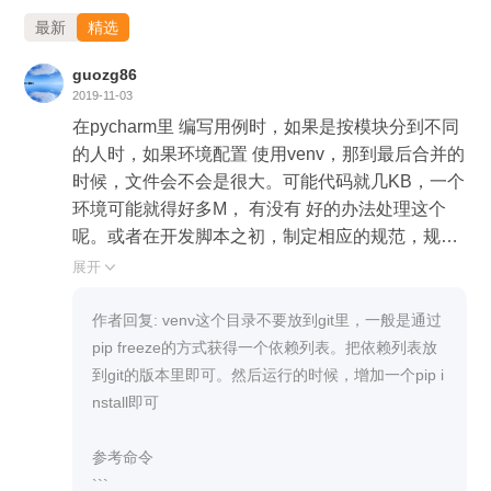
最新
精选
guozg86
2019-11-03
在pycharm里 编写用例时，如果是按模块分到不同
的人时，如果环境配置 使用venv，那到最后合并的
时候，文件会不会是很大。可能代码就几KB，一个
环境可能就得好多M， 有没有 好的办法处理这个
呢。或者在开发脚本之初，制定相应的规范，规定
所有人的使用版本，最后在将代码部署到服务器
展开

上，直接将本地引用的相应的包拷贝到python相应
的目录下，然后再运行脚本。这样是否可行呢(目前
作者回复: venv这个目录不要放到git里，一般是通过
我要求我的团队是这么执行的，不知道会不会 有什
pip freeze的方式获得一个依赖列表。把依赖列表放
么隐患)，求老师指教……
到git的版本里即可。然后运行的时候，增加一个pip i
nstall即可

参考命令

```
