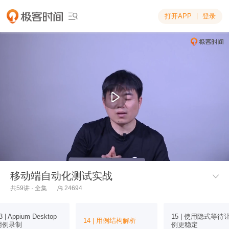
打开APP
登录

移动端自动化测试实战

共59讲 · 全集
24694

3 | Appium Desktop
15 | 使用隐式等待
14 | 用例结构解析
用例录制
例更稳定