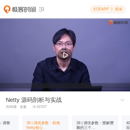
打开APP
登录

Netty 源码剖析与实战

共60讲 · 全集
33707

数：调整
38 | 调优参数：权衡
39 | 调优参数：图解费
4
Netty核心...
脑的三个...
应