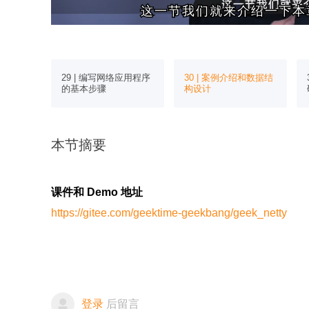
这一节我们就来介绍一下本
这一节我们就来介绍一下本
析：关闭服
29 | 编写网络应用程序
30 | 案例介绍和数据结
的基本步骤
构设计
本节摘要
课件和 Demo 地址
https://gitee.com/geektime-geekbang/geek_netty
登录
后留言