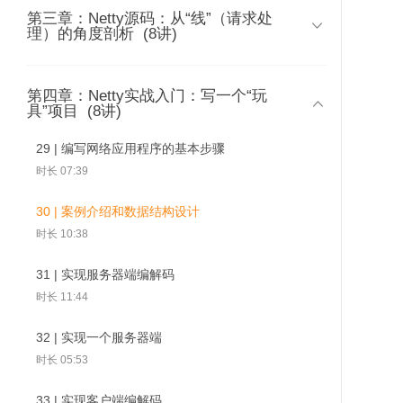
02 | 内容综述
第三章：Netty源码：从“线”（请求处
08 | Netty怎么切换三种I/O模式？

时长 03:17
理）的角度剖析
(8讲)
时长 11:05
03 | 揭开Netty面纱
09 | 源码剖析：Netty对I/O模式的支持
时长 08:37
第四章：Netty实战入门：写一个“玩
21 | Netty代码编译与总览
26 | 源码剖析：发送数
27 | 源码剖析：断开连

28 | 源码剖
时长 06:36
具”项目
(8讲)
据
接
务
时长 14:00
04 | 为什么舍近求远：不直接用
10 | Netty如何支持三种Reactor？
JDK NIO？
29 | 编写网络应用程序的基本步骤
22 | 源码剖析：启动服务
时长 10:38
时长 10:40
时长 07:39
时长 17:19
11 | 源码剖析：Netty对Reactor的支
30 | 案例介绍和数据结构设计
05 | 为什么孤注一掷：独选
23 | 源码剖析：构建连接
持
Netty？
时长 10:38
时长 12:37
时长 10:20
时长 04:10
31 | 实现服务器端编解码
24 | 源码剖析：接收数据
12 | TCP粘包/半包Netty全搞定
06 | Netty的前尘往事
时长 11:44
时长 13:13
时长 10:48
时长 05:37
32 | 实现一个服务器端
25 | 源码剖析：业务处理
13 | 源码剖析：Netty对处理粘包/半包
07 | Netty的现状与趋势
时长 05:53
时长 08:37
的支持
时长 10:10
时长 11:09
33 | 实现客户端编解码