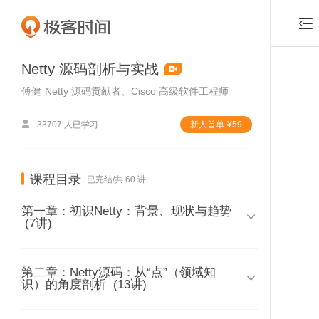

Netty 源码剖析与实战
傅健
Netty 源码贡献者、Cisco 高级软件工程师

33707 人已学习
新⼈⾸单
¥
59
课程目录
已完结/共 60 讲
第一章：初识Netty：背景、现状与趋势

(7讲)
第二章：Netty源码：从“点”（领域知
01 | 课程介绍

识）的角度剖析
(13讲)
时长 06:32
付费课程，可试看1