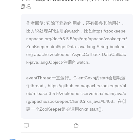
ver.NettyServerCnxnFactory -Dzookeeper.clientCn
是吧
xnSocket=org.apache.zookeeper.ClientCnxnSock
etNetty " 如果使用zkCli.sh访问时想使用netty，就
作者回复: 它除了您说的用处，还有很多其他用处，
加上clientCnxnSocket的配置，如上。 通过zkServ
比方说处理API注册的watch，比如https://zookeepe
er.sh start 启动后，查看zk启动日志，检查是否使用
r.apache.org/doc/r3.5.5/api/org/apache/zookeeper/
Netty通讯： 2019-12-11 00:37:14,230 [myid:] - INF
ZooKeeper.html#getData-java.lang.String-boolean-
O [main:ServerCnxnFactory@135] - Using org.apa
org.apache.zookeeper.AsyncCallback.DataCallbac
che.zookeeper.server.NettyServerCnxnFactory as
k-java.lang.Object-注册的watch。

server connection factory 【客户端使用IDEA】 在
VM options中添加下面配置即可： -Dzookeeper.cli
eventThread一直运行。ClientCnxn的start会启动这
entCnxnSocket=org.apache.zookeeper.ClientCnxn
个thread，https://github.com/apache/zookeeper/bl
SocketNetty 如果仅调试netty在zookeeper 客户端
ob/release-3.5.5/zookeeper-server/src/main/java/o
执行流程中的使用，只配置客户端为netty即可。 如
rg/apache/zookeeper/ClientCnxn.java#L408。在创
果使用SSL的话。则必须使用netty通信。 SSL is o
nly supported on top of Netty communication, whic
h means if you want to use SSL you have to enabl


e Netty.