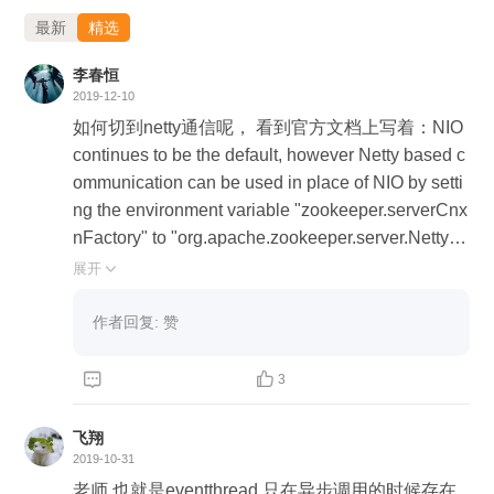
最新
精选
李春恒
2019-12-10
如何切到netty通信呢， 看到官方文档上写着：NIO
continues to be the default, however Netty based c
ommunication can be used in place of NIO by setti
ng the environment variable "zookeeper.serverCnx
nFactory" to "org.apache.zookeeper.server.NettyS
erverCnxnFactory". 默认情况下，zkServer.sh start
展开

启动后，查看zk的日志，可以看到： 2019-12-11 0
0:12:40,842 [myid:] - INFO [main:ServerCnxnFacto
作者回复: 赞
ry@135] - Using org.apache.zookeeper.server.NIO
ServerCnxnFactory as server connection factory 小


3
弟花了半个小时才实验成功，分享给大家。 【服务
端zkServer.sh】 在 $ZK_HOME/conf 目录下创建一
飞翔
个 java.env文件，并配置: JVMFLAGS="-Dzookee
2019-10-31
per.serverCnxnFactory=org.apache.zookeeper.ser
老师 也就是eventthread 只在异步调用的时候存在