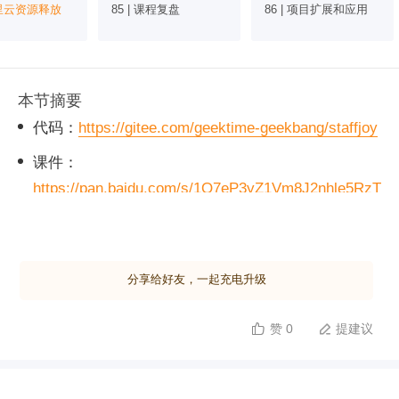
 阿里云资源释放
85 | 课程复盘
86 | 项目扩展和应用
本节摘要
代码：
https://gitee.com/geektime-geekbang/staffjoy
课件：
https://pan.baidu.com/s/1Q7eP3yZ1Vm8J2nhle5RzT
Q
提取码: 1aeh
分享给好友，一起充电升级
赞 0
提建议

