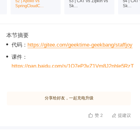
52 | Apollo vs
53 | CAT vs Zipkin vs
54 | CAT 
SpringCloudC...
Sk...
Sk...
本节摘要
代码：
https://gitee.com/geektime-geekbang/staffjoy
课件：
https://pan.baidu.com/s/1Q7eP3yZ1Vm8J2nhle5RzT
Q
提取码: 1aeh
分享给好友，一起充电升级
赞 2
提建议

