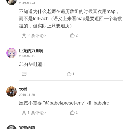
2019-08-24
不知道为什么老师在遍历数组的时候喜欢用map，
而不是forEach（语义上来看map是要返回一个新数
组的，但实际上只要遍历）
共 2 条评论

2
巨龙的力量啊
2020-07-15
31分钟哇塞！


1
大树
2019-11-29
应该不需要 "@babel/preset-env" 和 .babelrc
共 1 条评论

1
害羞的狼