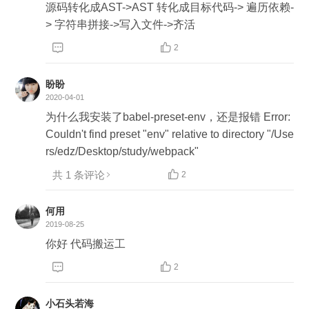
源码转化成AST->AST 转化成目标代码-> 遍历依赖-
> 字符串拼接->写入文件->齐活


2
盼盼
2020-04-01
为什么我安装了babel-preset-env，还是报错 Error:
Couldn't find preset "env" relative to directory "/Use
rs/edz/Desktop/study/webpack"
共 1 条评论

2
何用
2019-08-25
你好 代码搬运工


2
小石头若海