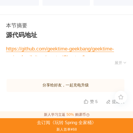
本节摘要
源代码地址
https://github.com/geektime-geekbang/geektime-
spring-family/tree/master/Chapter 9

展开
课件下载地址
分享给好友，一起充电升级
https://gitee.com/geektime-geekbang/geektime-spring-

family
赞 5
提建议


新人学习立返
50%
购课币
去订阅《玩转 Spring 全家桶》
全部留言
(11)
新人首单¥68