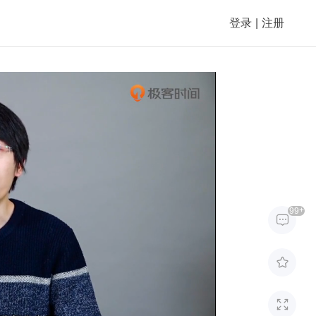
登录
|
注册
+
99


