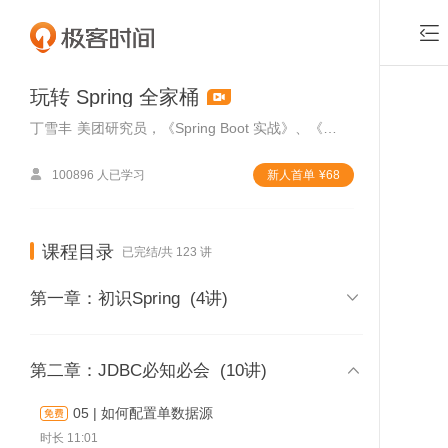

玩转 Spring 全家桶
丁雪丰
美团研究员，《Spring Boot 实战》、《Spring 攻略》译者，腾讯云 TVP。

100896 人已学习
新⼈⾸单
¥
68
课程目录
已完结/共 123 讲

第一章：初识Spring
(4讲)
01 | Spring课程介绍

第二章：JDBC必知必会
(10讲)
时长 04:46
05 | 如何配置单数据源
付费课
02 | 一起认识Spring家族的主要
时长 11:01