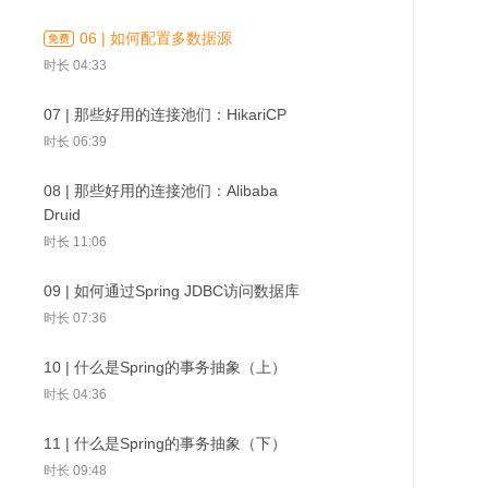
成员
06 | 如何配置多数据源
时长 08:27
时长 04:33
03 | 跟着Spring了解技术趋势
07 | 那些好用的连接池们：HikariCP
时长 07:32
02 | 一起认识Spring家
03 | 跟着Spring了解技
04 | 编写你的
族的主要成员
术趋势
Spring程序
时长 06:39
04 | 编写你的第一个Spring程序
08 | 那些好用的连接池们：Alibaba
时长 07:52
Druid
时长 11:06
09 | 如何通过Spring JDBC访问数据库
时长 07:36
10 | 什么是Spring的事务抽象（上）
时长 04:36
11 | 什么是Spring的事务抽象（下）
时长 09:48