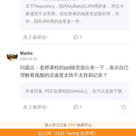
至于Repository，国内MyBatis比JPA用的多，所以大
家感觉不太常用，但在简单的场景里还挺好用，另
外，国外JPA用的会更多一些。
共 2 条评论

1
Martix
2019-08-18
问题点：老师课程的ppt能否放出来一下，表示自己
理解看视频的话速度太快不太容易记录？
作者回复: PDF在课程的GitHub上，你可以直接下载
共 2 条评论

1

新人学习立返
50%
购课币
去订阅《玩转 Spring 全家桶》