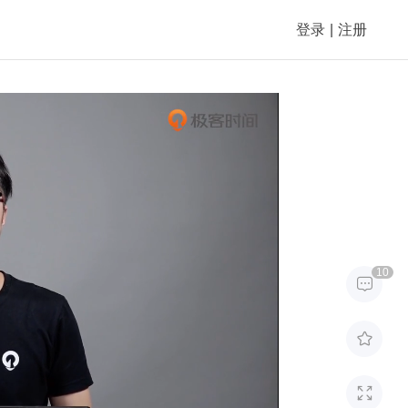
登录
|
注册
10


