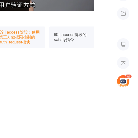
用户验证方式
用户验证方式

59 | access阶段：使用
61 | preconte
60 | access阶段的
第三方做权限控制的
按序访问资源的
satisfy指令
auth_request模块
try_files模块

