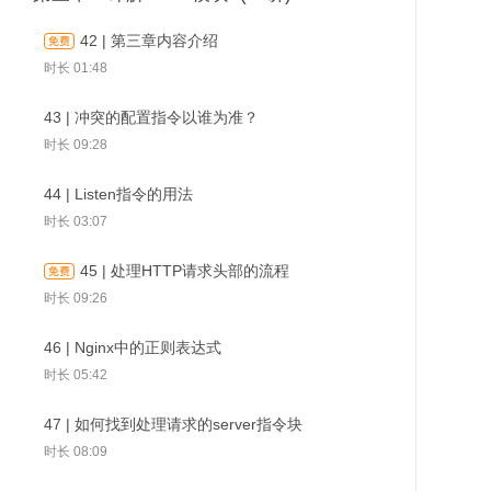
时长 03:09
时长 03:10
42 | 第三章内容介绍
03 | Nginx出现的历史背景
21 | Nginx的进程结构
时长 01:48
时长 02:30
时长 03:24
54 | find_config阶段：
55 | preaccess阶段：
56 | preacce
43 | 冲突的配置指令以谁为准？
找到处理请求的
对连接做限制的
对请求做限制
04 | 为什么用Nginx：它的 5 个
22 | Nginx的进程结构实例演示
时长 09:28
location指令块
limit_conn模块
limit_req模块
主要优点
时长 03:40
时长 02:50
44 | Listen指令的用法
23 | 使用信号管理Nginx的父子进程
时长 03:07
05 | Nginx的四个主要组成部分
时长 03:35
时长 02:09
45 | 处理HTTP请求头部的流程
24 | reload重载配置文件的真相
时长 09:26
06 | Nginx的版本发布历史
时长 04:47
时长 02:28
46 | Nginx中的正则表达式
25 | 热升级的完整流程
时长 05:42
07 | 选择哪一个Nginx发行版本？
时长 04:11
时长 02:17
47 | 如何找到处理请求的server指令块
26 | 优雅地关闭worker进程
时长 08:09
08 | 编译出适合自己的Nginx
时长 03:29