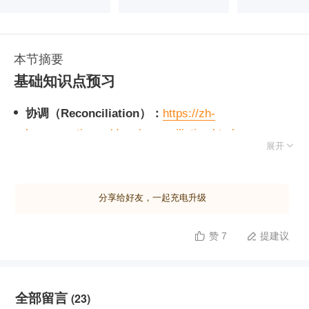
本节摘要
基础知识点预习
协调（Reconciliation）：
https://zh-
hans.reactjs.org/docs/reconciliation.html

展开
课程源代码地址：
分享给好友，一起充电升级
Demo：
https://6n20nrzlxz.codesandbox.io
源代码：
https://codesandbox.io/s/6n20nrzlxz
赞 7
提建议


Gitee 仓库：
https://gitee.com/geektime-
geekbang/react-geek-time
全部留言
(23)