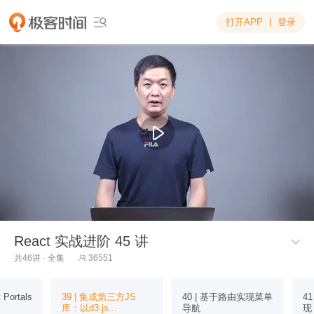
打开APP
登录

React 实战进阶 45 讲

共46讲 · 全集
36551

 Portals
39 | 集成第三方JS
40 | 基于路由实现菜单
4
库：以d3.js...
导航
现